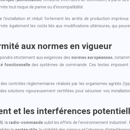
imite tout risque de panne ou d’incompatibilité.
e l’installation et réduit fortement les arrêts de production imprévu
i limite également les coûts liés aux modifications ultérieures, qui peu
ormité aux normes en vigueur
épondre strictement aux exigences des
normes européennes
, notamm
té fonctionnelle
des systèmes de commande. Ces textes imposent l’an
é des contrôles réglementaires réalisés par les organismes agréés (typ
des solutions rigoureusement certifiées pour sécuriser vos installation
nt et les interférences potentiel
il
, la
radio-commande
subit les effets de l’environnement industriel 
alider la
portée utile
, la stabilité des signaux et l’absence d’interféren