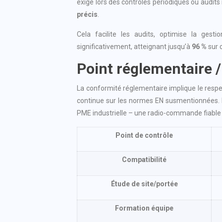
exigé lors des contrôles périodiques ou audit
précis
.
Cela facilite les audits, optimise la gest
significativement, atteignant jusqu’à
96 %
sur c
Point réglementaire /
La conformité réglementaire implique le resp
continue sur les normes EN susmentionnées.
PME industrielle – une radio-commande fiable 
Point de contrôle
Compatibilité
Étude de site/portée
Formation équipe