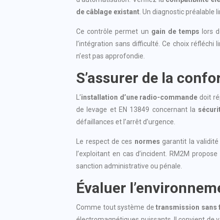
de câblage existant
. Un diagnostic préalable l
Ce contrôle permet un
gain de temps
lors d
l’intégration sans difficulté. Ce choix réfléch
n’est pas approfondie.
S’assurer de la conf
L’
installation d’une radio-commande
doit r
de levage et EN 13849 concernant la
sécuri
défaillances et l’arrêt d’urgence.
Le respect de ces
normes
garantit la validit
l’exploitant en cas d’incident. RM2M propose 
sanction administrative ou pénale.
Évaluer l’environneme
Comme tout système de
transmission sans f
électromagnétiques puissants. Il convient de v