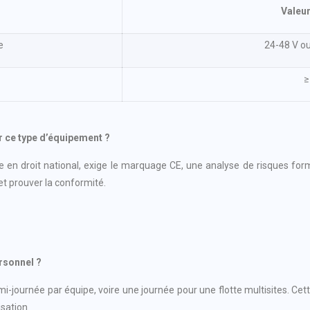
Valeur
e
24-48 V o
≥
r ce type d’équipement ?
 en droit national, exige le marquage CE, une analyse de risques fo
 et prouver la conformité.
rsonnel ?
-journée par équipe, voire une journée pour une flotte multisites. Cet
isation.