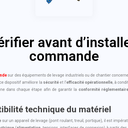
érifier avant d’install
commande
nde
sur des équipements de levage industriels ou de chantier concerne
ce dispositif améliore la
sécurité
et l’
efficacité opérationnelle
, à cond
e dans chaque étape afin de garantir la
conformité réglementair
bilité technique du matériel
e
sur un appareil de levage (pont roulant, treuil, portique), il est impér
ectrique
(
alimentation
, tensions, interfaces de connexion) à partir de