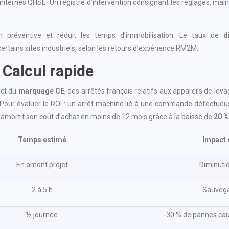
s internes QHSE. Un registre d’intervention consignant les réglages, m
ion préventive et réduit les temps d’immobilisation. Le taux de
d
ertains sites industriels, selon les retours d’expérience RM2M.
 Calcul rapide
ect du
marquage CE
, des arrêtés français relatifs aux appareils de lev
 Pour évaluer le ROI : un arrêt machine lié à une commande défectu
amortit son coût d’achat en moins de 12 mois grâce à la baisse de
20 
Temps estimé
Impact
En amont projet
Diminuti
2 à 5 h
Sauvega
½ journée
-30 % de pannes ca