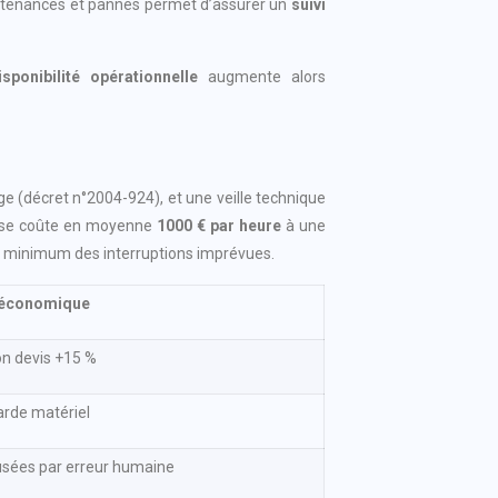
aintenances et pannes permet d’assurer un
suivi
isponibilité opérationnelle
augmente alors
age (décret n°2004-924), et une veille technique
euse coûte en moyenne
1000 € par heure
à une
%
minimum des interruptions imprévues.
 économique
on devis +15 %
rde matériel
usées par erreur humaine