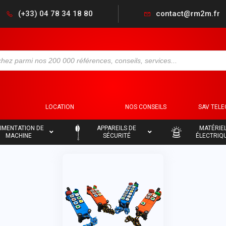
(+33) 04 78 34 18 80
contact@rm2m.fr
S
LOCATION
NOS CONSEILS
SAV TEL
–
–
IMENTATION DE
APPAREILS DE
MATÉRIE
MACHINE
SÉCURITÉ
ÉLECTRIQ