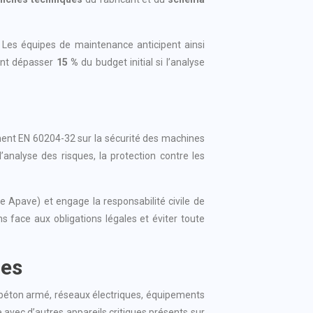
s. Les équipes de maintenance anticipent ainsi
vent dépasser
15 %
du budget initial si l’analyse
ent EN 60204-32 sur la sécurité des machines
alyse des risques, la protection contre les
e Apave) et engage la responsabilité civile de
s face aux obligations légales et éviter toute
les
: béton armé, réseaux électriques, équipements
ce avec d’autres appareils critiques présents sur