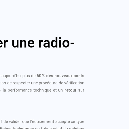
er une radio-
 aujourd’hui plus de
60 % des nouveaux ponts
ition de respecter une procédure de vérification
e
, la performance technique et un
retour sur
atif de valider que l’équipement accepte ce type
s
fiches techniques
du fabricant et du
schéma