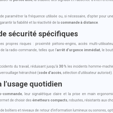
 paramétrer la fréquence utilisée ou, si nécessaire, d’opter pour une s
antir la fiabilité et la réactivité de la
commande à distance
.
de sécurité spécifiques
 propres risques : proximité piétons-engins, accès multi-utilisateu
de la radio-commande, telles que l’
arrêt d’urgence immédiat
, le bou
ccidents du travail, réduisant jusqu’à
30 %
les incidents homme-machine
errouillage hiérarchisé (
code d’accès
, sélection d’utilisateur autorisé).
 l’usage quotidien
io-commande
, leur signalétique claire et la prise en main ergonom
permet de choisir des
émetteurs compacts
, robustes, résistants aux ch
s de boîtiers et niveaux de retour d’information lumineux ou sonores, opti