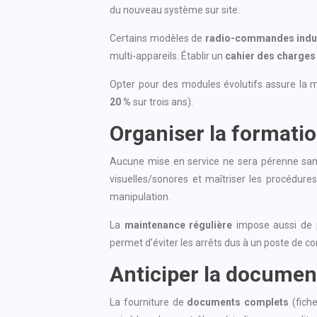
du nouveau système sur site.
Certains modèles de
radio-commandes indus
multi-appareils. Établir un
cahier des charges
Opter pour des modules évolutifs assure la m
20 %
sur trois ans).
Organiser la formatio
Aucune mise en service ne sera pérenne sa
visuelles/sonores et maîtriser les procédure
manipulation.
La
maintenance régulière
impose aussi de p
permet d’éviter les arrêts dus à un poste de co
Anticiper la documenta
La fourniture de
documents complets
(fiche