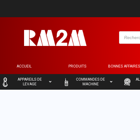
ACCUEIL
PRODUITS
BONNES AFFAIRE
–
–
–
APPAREILS DE
COMMANDES DE
AL
LEVAGE
MACHINE