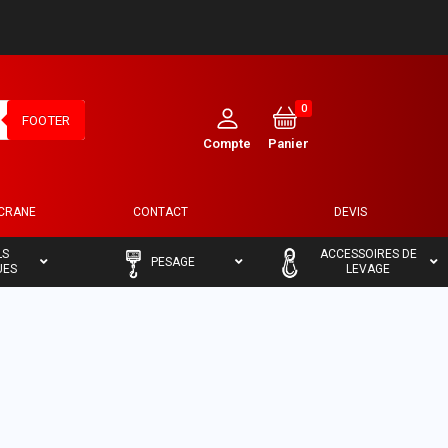
0
FOOTER
ECRANE
CONTACT
DEVIS
–
–
LS
ACCESSOIRES DE
PESAGE
UES
LEVAGE