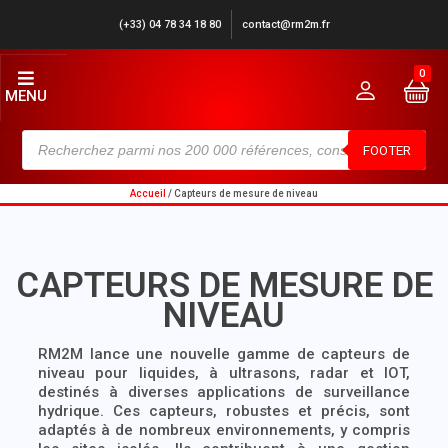
(+33) 04 78 34 18 80
contact@rm2m.fr
0
MENU
FOOTER
Accueil
/ Capteurs de mesure de niveau
CAPTEURS DE MESURE DE
NIVEAU
RM2M lance une nouvelle gamme de capteurs de
niveau pour liquides, à ultrasons, radar et IOT,
destinés à diverses applications de surveillance
hydrique. Ces capteurs, robustes et précis, sont
adaptés à de nombreux environnements, y compris