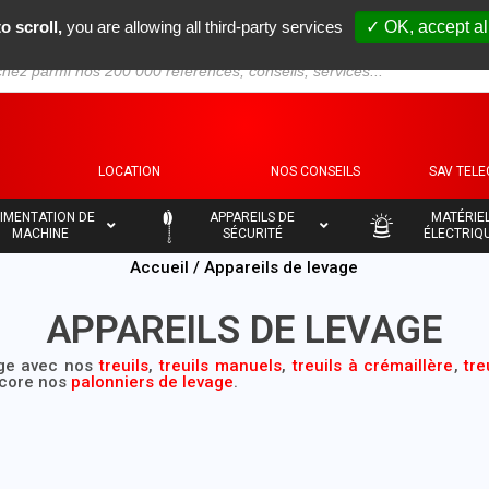
o scroll,
you are allowing all third-party services
✓ OK, accept al
S
LOCATION
NOS CONSEILS
SAV TEL
–
–
IMENTATION DE
APPAREILS DE
MATÉRIE
MACHINE
SÉCURITÉ
ÉLECTRIQ
Accueil
/ Appareils de levage
APPAREILS DE LEVAGE
age avec nos
treuils
,
treuils manuels
,
treuils à crémaillère
,
tre
core nos
palonniers de levage
.