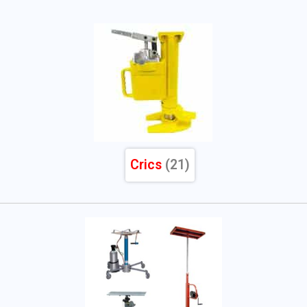
Crics
(21)