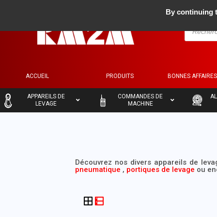
By continuing t
ACCUEIL
PRODUITS
BONNES AFFAIRE
–
–
–
APPAREILS DE
COMMANDES DE
AL
LEVAGE
MACHINE
Découvrez nos divers appareils de lev
pneumatique
,
portiques de levage
ou en