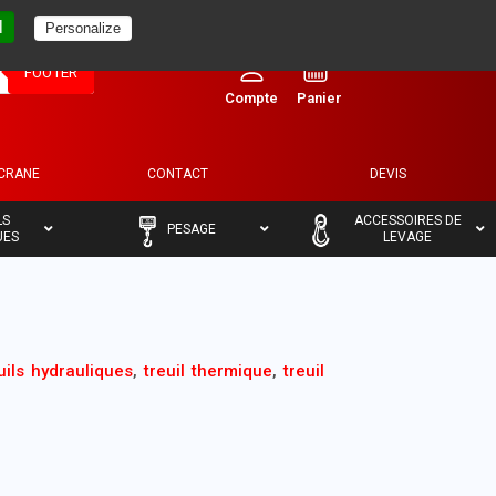
l
Personalize
0
FOOTER
ECRANE
CONTACT
DEVIS
–
–
LS
ACCESSOIRES DE
PESAGE
UES
LEVAGE
uils hydrauliques
,
treuil thermique
,
treuil