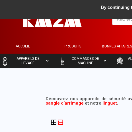
By continuing t
ACCUEIL
PRODUITS
BONNES AFFAIRE
–
–
–
APPAREILS DE
COMMANDES DE
AL
LEVAGE
MACHINE
Découvrez nos appareils de sécurité a
sangle d’arrimage
et notre
linguet
.