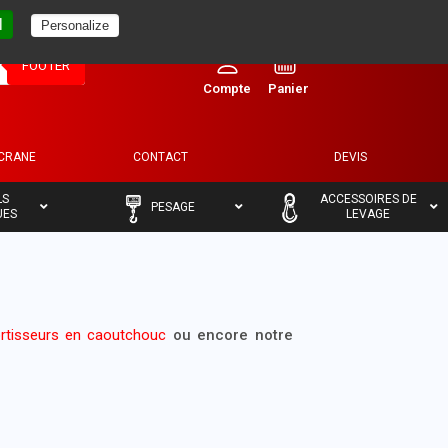
l
Personalize
0
FOOTER
ECRANE
CONTACT
DEVIS
–
–
LS
ACCESSOIRES DE
PESAGE
UES
LEVAGE
tisseurs en caoutchouc
ou encore notre