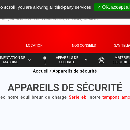
o scroll,
you are allowing all third-party services
✓ OK, accept al
S
LOCATION
NOS CONSEILS
SAV TEL
–
–
IMENTATION DE
APPAREILS DE
MATÉRIE
MACHINE
SÉCURITÉ
ÉLECTRIQ
Accueil
/ Appareils de sécurité
APPAREILS DE SÉCURITÉ
vec notre équilibreur de charge
Serie eb
, notre
tampons amor