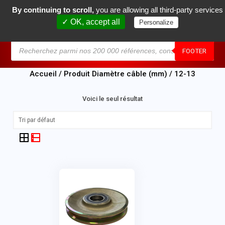
By continuing to scroll,
you are allowing all third-party services
0
✓ OK, accept all
Personalize
MENU
FOOTER
Accueil
/ Produit Diamètre câble (mm) / 12-13
Voici le seul résultat