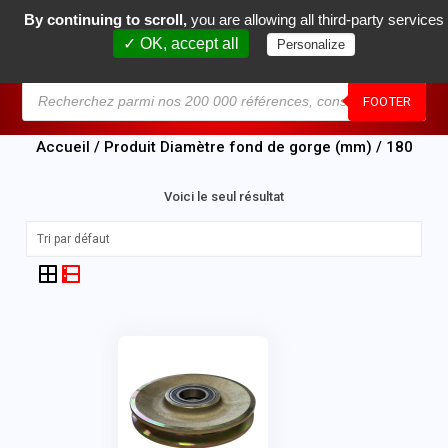
By continuing to scroll,
you are allowing all third-party services
0
✓ OK, accept all
Personalize
MENU
FOOTER
Accueil
/ Produit Diamètre fond de gorge (mm) / 180
Voici le seul résultat