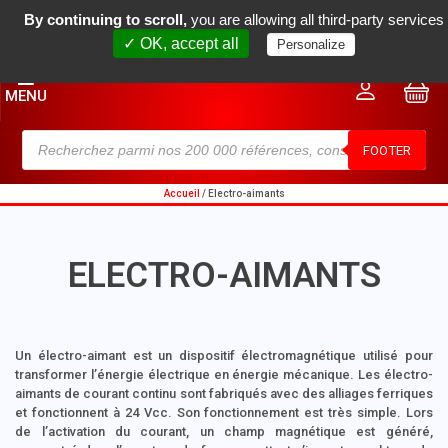
By continuing to scroll,
you are allowing all third-party services
(+33) 04 78 34 18 80
contact@rm2m.fr
✓ OK, accept all
Personalize
0
MENU
FOOTER
Accueil
/ Electro-aimants
ELECTRO-AIMANTS
Un électro-aimant est un dispositif électromagnétique utilisé pour
transformer l’énergie électrique en énergie mécanique. Les électro-
aimants de courant continu sont fabriqués avec des alliages ferriques
et fonctionnent à 24 Vcc. Son fonctionnement est très simple. Lors
de l’activation du courant, un champ magnétique est généré,