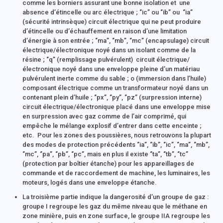
comme les borniers assurant une bonne isolation et une
absence d’étincelle ou arc électrique ; ‘’ic’’ ou ‘’ib’’ ou ‘’ia’’
(sécurité intrinsèque) circuit électrique qui ne peut produire
d’étincelle ou d’échauffement en raison d’une limitation
d’énergie à son entrée ; ‘’ma’’, ‘’mb’’, ‘’mc’’ (encapsulage) circuit
électrique/électronique noyé dans un isolant comme de la
résine ; ‘’q’’ (remplissage pulvérulent) circuit électrique/
électronique noyé dans une enveloppe pleine d’un matériau
pulvérulent inerte comme du sable ; o (immersion dans l’huile)
composant électrique comme un transformateur noyé dans un
contenant plein d’huile ; ‘’px’’, ‘’py’’, ‘’pz’’ (surpression interne)
circuit électrique/électronique placé dans une enveloppe mise
en surpression avec gaz comme de l’air comprimé, qui
empêche le mélange explosif d’entrer dans cette enceinte ;
etc. Pour les zones des poussières, nous retrouvons la plupart
des modes de protection précédents ‘’ia’’, ‘’ib’’, ‘’ic’’, ‘’ma’’, ‘’mb’’,
‘’mc’’, ‘’pa’’, ‘’pb’’, ‘’pc’’, mais en plus il existe ‘’ta’’, ‘’tb’’, ‘’tc’’
(protection par boîtier étanche) pour les appareillages de
commande et de raccordement de machine, les luminaires, les
moteurs, logés dans une enveloppe étanche.
La troisième partie indique la dangerosité d’un groupe de gaz :
groupe I regroupe les gaz du même niveau que le méthane en
zone minière, puis en zone surface, le groupe IIA regroupe les