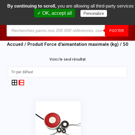
By continuing to scroll,
you are allowing all third-party services
0
✓ OK, accept all
Personalize
MENU
FOOTER
Accueil
/ Produit Force d'aimantation maximale (kg) / 50
Voici le seul résultat