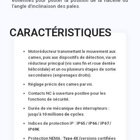
éoliennes pour piloter la position de la nacelle ou
l’angle d’inclinaison des pales.
CARACTÉRISTIQUES
Motoréducteur transmettant le mouvement aux
cames, puis aux dispositifs de détection, via un
réducteur principal (vis sans fin et roue dentée
hélicoïdale) et un ou plusieurs étages de sortie
secondaires (engrenages droits).
Réglage précis des cames par vis.
Contacts NC à ouverture positive pour les
fonctions de sécurité.
Durée de vie mécanique des interrupteurs :
jusqu’à
10 millions de cycles
.
Indices de protection IP :
IP65 / IP66 / IP67 /
IP69K
.
Protection NEMA :
Type 4X
(versions certifiées