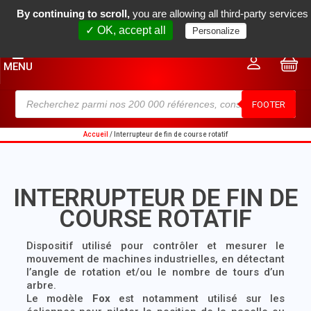
By continuing to scroll,
you are allowing all third-party services
(+33) 04 78 34 18 80
contact@rm2m.fr
✓ OK, accept all
Personalize
0
MENU
FOOTER
Accueil
/ Interrupteur de fin de course rotatif
INTERRUPTEUR DE FIN DE
COURSE ROTATIF
Dispositif utilisé pour contrôler et mesurer le
mouvement de machines industrielles, en détectant
l’angle de rotation et/ou le nombre de tours d’un
arbre.
Le modèle
Fox
est notamment utilisé sur les