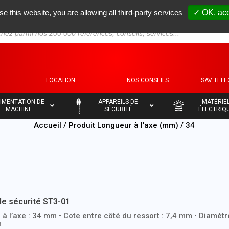
se this website, you are allowing all third-party services
✓ OK, acc
S
LOCATION
NOS CONSEILS
SAV TEL
–
–
IMENTATION DE
APPAREILS DE
MATÉRIE
MACHINE
SÉCURITÉ
ÉLECTRIQ
Accueil
/ Produit Longueur à l'axe (mm) / 34
de sécurité ST3-01
à l’axe : 34 mm • Cote entre côté du ressort : 7,4 mm • Diamètr
m