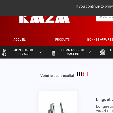
If you continue to brow
ACCUEIL
PRODUITS
BONNES AFFAIRE
–
–
–
APPAREILS DE
COMMANDES DE
AL
LEVAGE
MACHINE
Voici le seul résultat
Linguet 
Longueur 
vis : 4 m