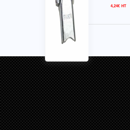
4,24
€