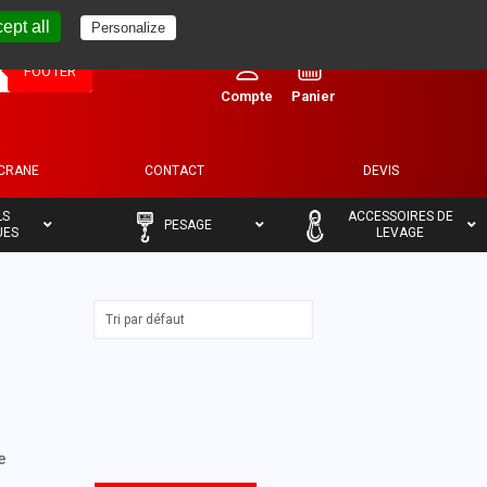
ept all
Personalize
0
FOOTER
ECRANE
CONTACT
DEVIS
–
–
LS
ACCESSOIRES DE
PESAGE
UES
LEVAGE
e