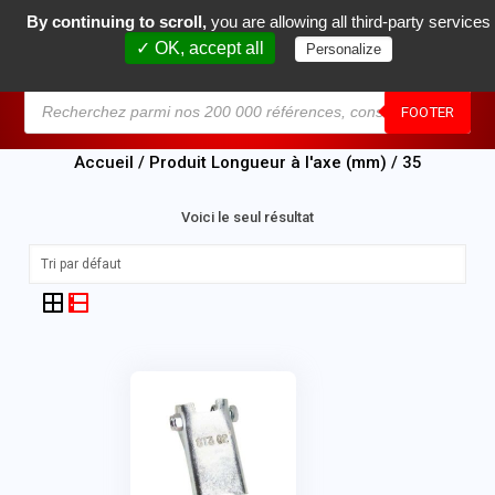
By continuing to scroll,
you are allowing all third-party services
0
✓ OK, accept all
Personalize
MENU
FOOTER
Accueil
/ Produit Longueur à l'axe (mm) / 35
Voici le seul résultat