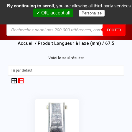
By continuing to scroll,
you are allowing all third-party services
0
✓ OK, accept all
Personalize
MENU
FOOTER
Accueil
/ Produit Longueur à l'axe (mm) / 67,5
Voici le seul résultat