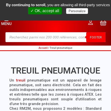
By continuing to scroll,
you are allowing all third-party services
(+33) 04 78 34 18 80
contact@rm2m.fr
✓ OK, accept all
Personalize
0
MENU
FOOTER
Accueil
/ Treuil pneumatique
TREUIL PNEUMATIQUE
Un
treuil
pneumatique
est un appareil de levage
pneumatique, soit sans électricité. Cela en fait des
outils indispensables aux environnements à risques
et extrêmes telle que les zones à risques ATEX. Les
treuils pneumatiques
sont souple d’utilisation et
d’une très grande précision.
Chez RM2M, nous proposons 2 modèles : Standard