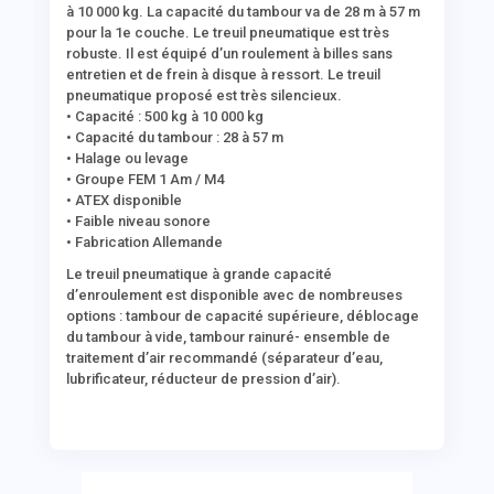
à 10 000 kg. La capacité du tambour va de 28 m à 57 m
pour la 1e couche. Le
treuil pneumatique
est très
robuste. Il est équipé d’un roulement à billes sans
entretien et de frein à disque à ressort. Le
treuil
pneumatique
proposé est très silencieux.
• Capacité : 500 kg à 10 000 kg
• Capacité du tambour : 28 à 57 m
• Halage ou levage
• Groupe FEM 1 Am / M4
• ATEX disponible
• Faible niveau sonore
• Fabrication Allemande
Le treuil pneumatique à grande capacité
d’enroulement est disponible avec de nombreuses
options : tambour de capacité supérieure, déblocage
du tambour à vide, tambour rainuré- ensemble de
traitement d’air recommandé (séparateur d’eau,
lubrificateur, réducteur de pression d’air).