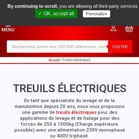
By continuing to scroll,
you are allowing all third-party services
(+33) 04 78 34 18 80
contact@rm2m.fr
✓ OK, accept all
Personalize
0
MENU
FOOTER
Accueil
/ Treuils électriques
TREUILS ÉLECTRIQUES
En tant que spécialiste du levage et de la
manutention depuis 20 ans, nous vous proposons
une gamme de
treuils électriques
pour des
applications de levage et de halage pour des
forces de 250 à 1500kg (Charge supérieure
possible) avec une alimentation 230V monophasé
ou 400V triphasé.