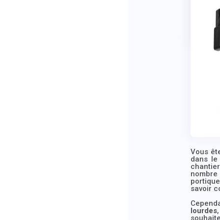
Vous êt
dans le
chantier
nombre 
portiqu
savoir c
Cependan
lourdes
souhait