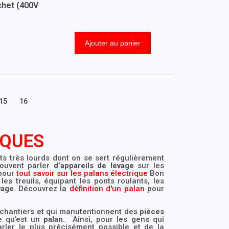
chet (400V
Ajouter au panier
15
16
IQUES
s très lourds dont on se sert régulièrement
souvent parler
d’appareils de levage
sur les
 pour
tout savoir sur les palans électrique
Bon
les treuils, équipant les ponts roulants, les
vage
. Découvrez la
définition d'un palan
pour
s chantiers et qui manutentionnent des
pièces
e qu’est un
palan
. Ainsi, pour les gens qui
rler le plus précisément possible et de la