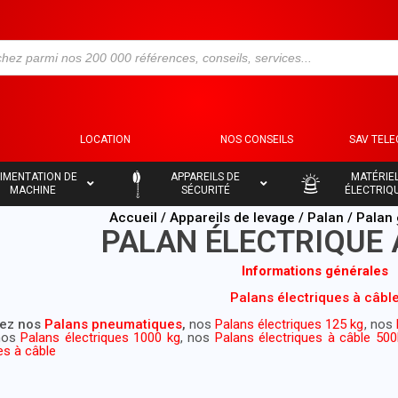
S
LOCATION
NOS CONSEILS
SAV TEL
–
–
IMENTATION DE
APPAREILS DE
MATÉRIE
MACHINE
SÉCURITÉ
ÉLECTRIQ
Accueil
/
Appareils de levage
/
Palan
/ Palan 
PALAN ÉLECTRIQUE 
Informations générales
Palans électriques à câbl
ez nos
Palans pneumatiques
,
nos
Palans électriques 125 kg
, nos
nos
Palans électriques 1000 kg
, nos
Palans électriques à câble 50
es à câble