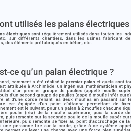
ont utilisés les palans électriques
ns électriques
sont régulièrement utilisés dans toutes les indus
 etc, sur différents chantiers, dans les usines fabricant d
, des éléments préfabriqués en béton, etc.
st-ce qu’un palan électrique ?
abord, comment a été réalisé le
premier palan
et quels sont to
st attribuée à Archimède, un ingénieur, mathématicien et phys
stitué d’un premier groupe de poulies (appelé moufle supéri
puis d’un second groupe de poulies (appelé moufle inférieure)
ure et d’une corde reliant les deux moufles en passant sur
l
ure est équipée d’un point d’attache permettant de fixer
nement est le suivant, pour un palan à 2 moufles chacune équi
ière poulie (réa) de la moufle supérieure, puis la corde d
re
, puis remonte sur la seconde poulie de la moufle supérieur
nférieure, puis remonte se fixer au point d’accrochage de la 
si une personne tire sur la corde, grâce à ce système appel
ure permet de lever une charge avec une force bien supérieu