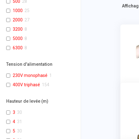
500
28
Affichag
1000
25
2000
27
3200
8
5000
8
6300
8
Tension d'alimentation
230V monophasé
1
400V triphasé
154
Hauteur de levée (m)
3
30
4
31
5
30