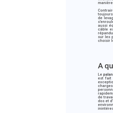
manière 
Contrair
toujours
de levag
s’enroul
aussi é
câble e
répandu 
sur les 
choisir 
A qu
Le
palan
est fait
exceptio
charges 
personne
rapideme
de trava
dos et d
enviro
inintére