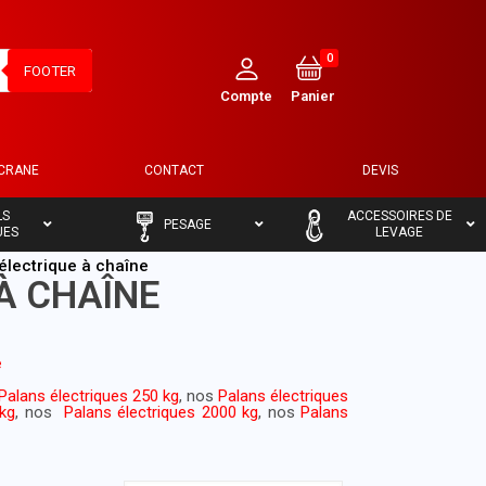
0
FOOTER
ECRANE
CONTACT
DEVIS
–
–
LS
ACCESSOIRES DE
PESAGE
UES
LEVAGE
électrique à chaîne
À CHAÎNE
e
Palans électriques 250 kg
, nos
Palans électriques
0kg
, nos
Palans électriques 2000 kg
, nos
Palans