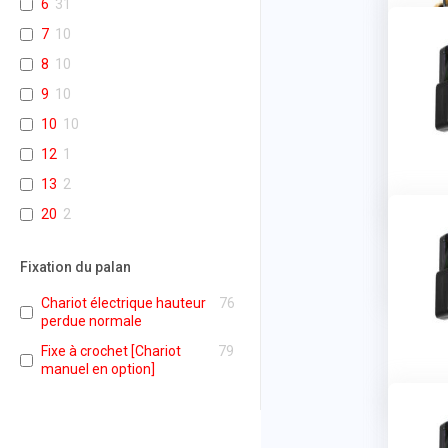
6
31
7
10
8
10
9
10
10
10
12
1
13
2
20
2
Fixation du palan
Chariot électrique hauteur
76
perdue normale
Fixe à crochet [Chariot
79
manuel en option]