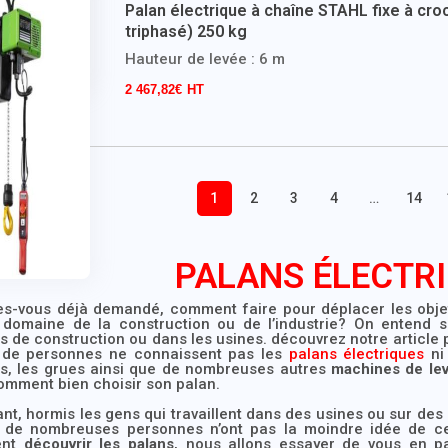
Palan électrique à chaîne STAHL fixe à cro
triphasé) 250 kg
Hauteur de levée : 6 m
2 467,82
€
1
2
3
4
…
14
PALANS ÉLECTR
es-vous déjà demandé, comment faire pour déplacer les objet
 domaine de la construction ou de l’industrie? On entend 
s de construction ou dans les usines. découvrez notre article
de personnes ne connaissent pas les
palans électriques
ni 
es, les grues ainsi que de nombreuses autres
machines de le
omment bien choisir son palan.
t, hormis les gens qui travaillent dans des usines ou sur de
, de nombreuses personnes n’ont pas la moindre idée de c
ent
découvrir les palans
, nous allons essayer de vous en pa