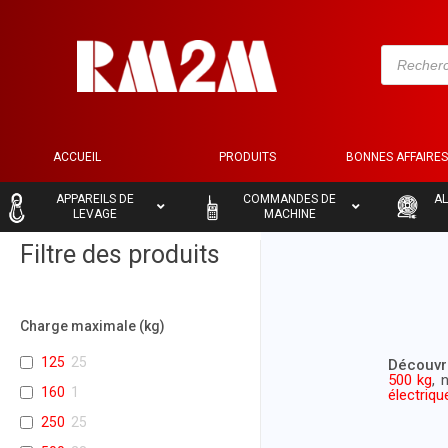
ACCUEIL
PRODUITS
BONNES AFFAIRE
–
–
–
APPAREILS DE
COMMANDES DE
AL
LEVAGE
MACHINE
Filtre des produits
Charge maximale (kg)
125
25
Découvr
500 kg
, 
160
1
électriqu
250
25