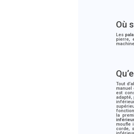
Où s
Les
pala
pierre,
machines
Qu’e
Tout d’
manuel e
est con
adapté, 
inférie
supérie
fonction
la prem
inférieu
moufle i
corde, 
inférie