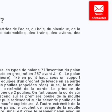
Nous
contacter
 ?
tries de l’acier, du bois, du plastique, de la
es automobiles, des trains, des avions, des
us les types de palans ? L’invention du palan
icien grec, né en 287 avant J.- C.. Le palan
eure), fixé en point haut, sous un support
 équipée d’un crochet de levage en sa partie
es poulies
(appelées réas). Aussi, la moufle
 l’
extrémité de la corde
. Le principe de
pée de 2 poulies. On fait passer la corde sur
escend sur la première poulie de la
moufle
e puis redescend sur la seconde poulie de la
moufle supérieure. A l’autre extrémité de la
é palan, le crochet de levage de la moufle
re. Ainsi est créé le premier palan avec un