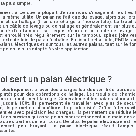
la plus simple.
ement à ce que la plupart d’entre nous s’imaginent, les treuils
 la même utilité. Un
palan
ne fait que du levage, alors que le t
e et de hallage (tirer une charge à l’horizontale). Le treuil
e un câble de levage ou de hallage et généralement sur plusieu
quipé d’un tambour sur lequel s’enroule un câble de levage
st enroulé très régulièrement sur le tambour, spires jointiv
reste de loin, le palan à chaîne. En lisant cet article, RM2M v
palans électriques et sur tous les autres
palans
, tant sur le 
le palan le plus adapté à votre application.
oi sert un palan électrique ?
 électrique
sert à lever des charges lourdes voir très lourdes s
 plutôt pour des opérations de
hallage
. Les treuils de chanti
ns qui confirment la règle. Généralement les palans standard,
jusqu’à 100t. Ils permettent de travailler avec plus de sécu
, ils permettent d’améliorer la productivité. Grâce à leurs v
nt et avec précision les charges. Ils permettent de réduire les
il des ouvriers qui sans palan manutentionnent à la main des ch
’autres parties de leur corps. De plus, le
palan électrique
est re
nnement peu bruyant. Le
palan électrique
réduit l’emploi
ssantes.