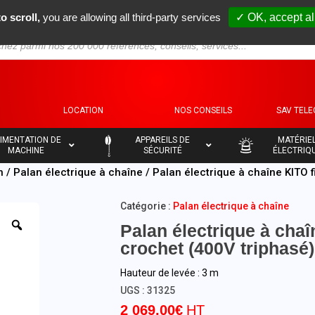
o scroll,
you are allowing all third-party services
✓ OK, accept al
S
LOCATION
NOS CONSEILS
SAV TEL
–
–
IMENTATION DE
APPAREILS DE
MATÉRIE
MACHINE
SÉCURITÉ
ÉLECTRIQ
n
/
Palan électrique à chaîne
/ Palan électrique à chaîne KITO f
Catégorie :
Palan électrique à chaîne
Palan électrique à chaî
crochet (400V triphasé
Hauteur de levée : 3 m
UGS :
31325
2 069,00
€