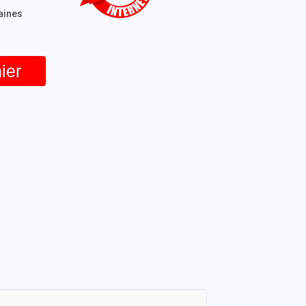
maines
ier