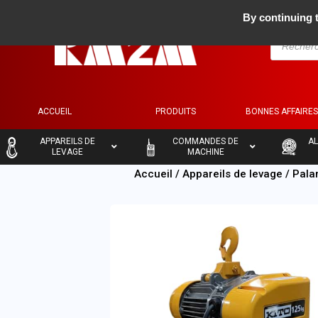
By continuing t
ACCUEIL
PRODUITS
BONNES AFFAIRE
–
–
–
APPAREILS DE
COMMANDES DE
AL
LEVAGE
MACHINE
Accueil
/
Appareils de levage
/
Pala