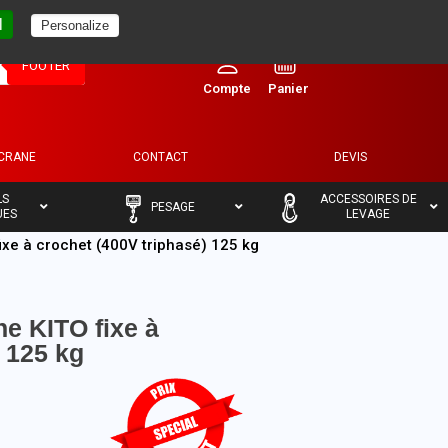
l
Personalize
0
FOOTER
ECRANE
CONTACT
DEVIS
–
–
LS
ACCESSOIRES DE
PESAGE
UES
LEVAGE
ixe à crochet (400V triphasé) 125 kg
ne KITO fixe à
) 125 kg