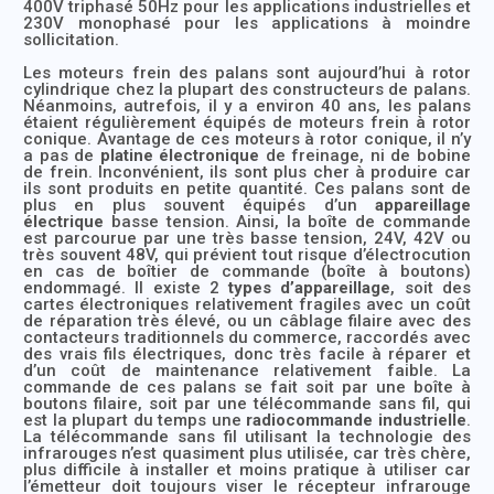
400V triphasé 50Hz pour les applications industrielles et
230V monophasé pour les applications à moindre
sollicitation.
Les moteurs frein des palans sont aujourd’hui à rotor
cylindrique chez la plupart des constructeurs de palans.
Néanmoins, autrefois, il y a environ 40 ans, les palans
étaient régulièrement équipés de moteurs frein à rotor
conique. Avantage de ces moteurs à rotor conique, il n’y
a pas de
platine électronique
de freinage, ni de bobine
de frein. Inconvénient, ils sont plus cher à produire car
ils sont produits en petite quantité. Ces palans sont de
plus en plus souvent équipés d’un
appareillage
électrique
basse tension. Ainsi, la boîte de commande
est parcourue par une très basse tension, 24V, 42V ou
très souvent 48V, qui prévient tout risque d’électrocution
en cas de boîtier de commande (boîte à boutons)
endommagé. Il existe 2
types d’appareillage
, soit des
cartes électroniques relativement fragiles avec un coût
de réparation très élevé, ou un câblage filaire avec des
contacteurs traditionnels du commerce, raccordés avec
des vrais fils électriques, donc très facile à réparer et
d’un coût de maintenance relativement faible. La
commande de ces palans se fait soit par une boîte à
boutons filaire, soit par une télécommande sans fil, qui
est la plupart du temps une
radiocommande industrielle
.
La télécommande sans fil utilisant la technologie des
infrarouges n’est quasiment plus utilisée, car très chère,
plus difficile à installer et moins pratique à utiliser car
l’émetteur doit toujours viser le récepteur infrarouge