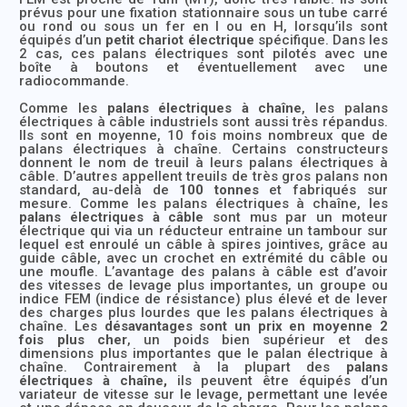
prévus pour une fixation stationnaire sous un tube carré
ou rond ou sous un fer en I ou en H, lorsqu’ils sont
équipés d’un
petit chariot électrique
spécifique. Dans les
2 cas, ces palans électriques sont pilotés avec une
boîte à boutons et éventuellement avec une
radiocommande.
Comme les
palans électriques à chaîne
, les palans
électriques à câble industriels sont aussi très répandus.
Ils sont en moyenne, 10 fois moins nombreux que de
palans électriques à chaîne. Certains constructeurs
donnent le nom de treuil à leurs palans électriques à
câble. D’autres appellent treuils de très gros palans non
standard, au-delà de
100 tonnes
et fabriqués sur
mesure. Comme les palans électriques à chaîne, les
palans électriques à câble
sont mus par un moteur
électrique qui via un réducteur entraine un tambour sur
lequel est enroulé un câble à spires jointives, grâce au
guide câble, avec un crochet en extrémité du câble ou
une moufle. L’avantage des palans à câble est d’avoir
des vitesses de levage plus importantes, un groupe ou
indice FEM (indice de résistance) plus élevé et de lever
des charges plus lourdes que les palans électriques à
chaîne. Les
désavantages sont un prix en moyenne 2
fois plus cher
, un poids bien supérieur et des
dimensions plus importantes que le palan électrique à
chaîne. Contrairement à la plupart des
palans
électriques à chaîne,
ils peuvent être équipés d’un
variateur de vitesse sur le levage, permettant une levée