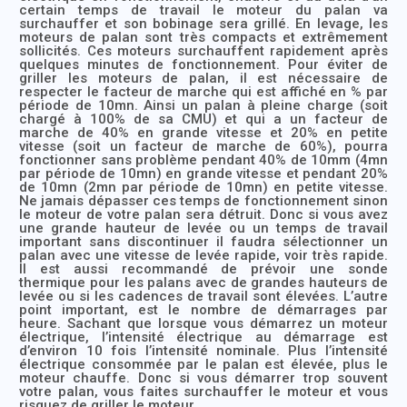
certain temps de travail le moteur du palan va
surchauffer et son bobinage sera grillé. En levage, les
moteurs de palan sont très compacts et extrêmement
sollicités. Ces moteurs surchauffent rapidement après
quelques minutes de fonctionnement. Pour éviter de
griller les moteurs de palan, il est nécessaire de
respecter le facteur de marche qui est affiché en % par
période de 10mn. Ainsi un palan à pleine charge (soit
chargé à 100% de sa CMU) et qui a un facteur de
marche de 40% en grande vitesse et 20% en petite
vitesse (soit un facteur de marche de 60%), pourra
fonctionner sans problème pendant 40% de 10mm (4mn
par période de 10mn) en grande vitesse et pendant 20%
de 10mn (2mn par période de 10mn) en petite vitesse.
Ne jamais dépasser ces temps de fonctionnement sinon
le moteur de votre palan sera détruit. Donc si vous avez
une grande hauteur de levée ou un temps de travail
important sans discontinuer il faudra sélectionner un
palan avec une vitesse de levée rapide, voir très rapide.
Il est aussi recommandé de prévoir une sonde
thermique pour les palans avec de grandes hauteurs de
levée ou si les cadences de travail sont élevées. L’autre
point important, est le nombre de démarrages par
heure. Sachant que lorsque vous démarrez un moteur
électrique, l’intensité électrique au démarrage est
d’environ 10 fois l’intensité nominale. Plus l’intensité
électrique consommée par le palan est élevée, plus le
moteur chauffe. Donc si vous démarrer trop souvent
votre palan, vous faites surchauffer le moteur et vous
risquez de griller le moteur.