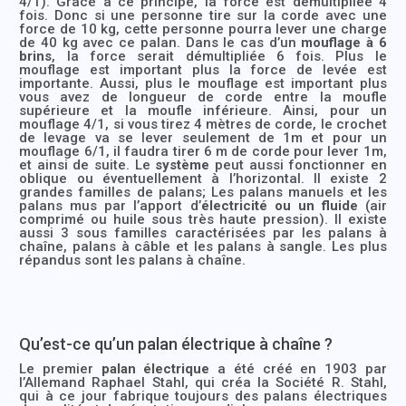
4/1). Grâce à ce principe, la force est démultipliée 4
fois. Donc si une personne tire sur la corde avec une
force de 10 kg, cette personne pourra lever une charge
de 40 kg avec ce palan. Dans le cas d’un
mouflage à 6
brins
, la force serait démultipliée 6 fois. Plus le
mouflage est important plus la force de levée est
importante. Aussi, plus le mouflage est important plus
vous avez de longueur de corde entre la moufle
supérieure et la moufle inférieure. Ainsi, pour un
mouflage 4/1, si vous tirez 4 mètres de corde, le crochet
de levage va se lever seulement de 1m et pour un
mouflage 6/1, il faudra tirer 6 m de corde pour lever 1m,
et ainsi de suite. Le
système
peut aussi fonctionner en
oblique ou éventuellement à l’horizontal. Il existe 2
grandes familles de palans; Les palans manuels et les
palans mus par l’apport d’
électricité ou un fluide
(air
comprimé ou huile sous très haute pression). Il existe
aussi 3 sous familles caractérisées par les palans à
chaîne, palans à câble et les palans à sangle. Les plus
répandus sont les palans à chaîne.
Qu’est-ce qu’un palan électrique à chaîne ?
Le premier
palan électrique
a été créé en 1903 par
l’Allemand Raphael Stahl, qui créa la Société R. Stahl,
qui à ce jour fabrique toujours des palans électriques