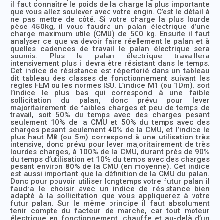
il faut connaître le poids de la charge la plus importante
que vous allez soulever avec votre engin. C’est le détail à
ne pas mettre de côté. Si votre charge la plus lourde
pèse 450kg, il vous faudra un palan électrique d’une
charge maximum utile (CMU) de 500 kg. Ensuite il faut
analyser ce que va devoir faire réellement le palan et à
quelles cadences de travail le palan électrique sera
soumis. Plus le palan électrique travaillera
intensivement plus il devra être résistant dans le temps.
Cet indice de résistance est répertorié dans un tableau
dit tableau des classes de fonctionnement suivant les
règles FEM ou les normes ISO. L’indice M1 (ou 1Dm), soit
l’indice le plus bas qui correspond à une faible
sollicitation du palan, donc prévu pour lever
majoritairement de faibles charges et peu de temps de
travail, soit 50% du temps avec des charges pesant
seulement 10% de la CMU et 50% du temps avec des
charges pesant seulement 40% de la CMU, et l’indice le
plus haut M8 (ou 5m) correspond à une utilisation très
intensive, donc prévu pour lever majoritairement de très
lourdes charges, à 100% de la CMU, durant près de 90%
du temps d’utilisation et 10% du temps avec des charges
pesant environ 80% de la CMU (en moyenne). Cet indice
est aussi important que la définition de la CMU du palan.
Donc pour pouvoir utiliser longtemps votre futur palan il
faudra le choisir avec un indice de résistance bien
adapté à la sollicitation que vous appliquerez à votre
futur palan. Sur le même principe il faut absolument
tenir compte du facteur de marche, car tout moteur
électrique en fonctionnement, chauffe et au-delà d’un