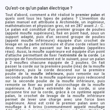
Qu’est-ce qu’un palan électrique ?
Tout d’abord, comment a été réalisé le
premier palan
et
quels sont tous les types de palans ? L’invention du
palan manuel est attribuée à Archimède, un ingénieur,
mathématicien et physicien grec, né en 287 avant J.- C..
Le palan est constitué d’un premier groupe de poulies
(appelé moufle supérieure), fixé en point haut, sous un
support adapté, puis d’un second groupe de poulies
(appelé moufle inférieure) équipée d’un crochet de
levage en sa partie inférieure et d’une corde reliant les
deux moufles en passant sur
les poulies
(appelées
réas). Aussi, la moufle supérieure est équipée d’un point
d’attache permettant de fixer l’
extrémité de la corde
. Le
principe de fonctionnement est le suivant, pour un palan
à 2 moufles chacune équipée de 2 poulies. On fait
passer la corde sur la première poulie (réa) de la moufle
supérieure, puis la corde descend sur la première
poulie de la
moufle inférieure
, puis remonte sur la
seconde poulie de la moufle supérieure puis redescend
sur la seconde poulie de la moufle inférieure, puis
remonte se fixer au point d’accrochage de la moufle
supérieure. A l’autre extrémité de la corde, si une
personne tire sur la corde, grâce à ce système appelé
palan, le crochet de levage de la moufle inférieure
permet de lever une charge avec une force bien
supérieure. Ainsi est créé le premier palan avec un
mouflage à 4 brins (communément appelé mouflage