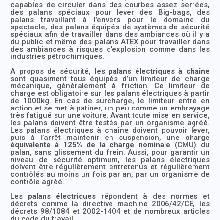
capables de circuler dans des courbes assez serrées,
des palans spéciaux pour lever des Big-bags, des
palans travaillant à l’envers pour le domaine du
spectacle, des palans équipés de systèmes de sécurité
spéciaux afin de travailler dans des ambiances où il y a
du public et même des palans ATEX pour travailler dans
des ambiances à risques d’explosion comme dans les
industries pétrochimiques.
A propos de sécurité, les
palans électriques à chaîne
sont quasiment tous équipés d’un limiteur de charge
mécanique, généralement à friction. Ce limiteur de
charge est obligatoire sur les palans électriques à partir
de 1000kg. En cas de surcharge, le limiteur entre en
action et se met à patiner, un peu comme un embrayage
très fatigué sur une voiture. Avant toute mise en service,
les palans doivent être testés par un organisme agréé.
Les palans électriques à chaîne doivent pouvoir lever,
puis à l’arrêt maintenir en suspension, une
charge
équivalente à 125% de la charge nominale
(CMU) du
palan, sans glissement du frein. Aussi, pour garantir un
niveau de sécurité optimum, les palans électriques
doivent être régulièrement entretenus et régulièrement
contrôlés au moins un fois par an, par un organisme de
contrôle agréé.
Les
palans électriques
répondent à des normes et
décrets comme la directive machine 2006/42/CE, les
décrets 98/1084 et 2002-1404 et de nombreux articles
du code du travail.