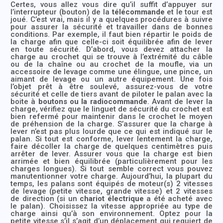
Certes, vous allez vous dire qu’il suffit d’appuyer sur
l’interrupteur (bouton) de la
télécommande
et le tour est
joué. C’est vrai, mais il y a quelques procédures à suivre
pour assurer la sécurité et travailler dans de bonnes
conditions. Par exemple, il faut bien répartir le poids de
la charge afin que celle-ci soit équilibrée afin de lever
en toute sécurité. D’abord, vous devez attacher la
charge au crochet qui se trouve à l’extrémité du câble
ou de la chaîne ou au crochet de la moufle, via un
accessoire de levage comme une élingue, une pince, un
aimant de levage ou un autre équipement. Une fois
l’objet prêt à être soulevé, assurez-vous de votre
sécurité et celle de tiers avant de piloter le palan avec la
boite à
boutons ou la radiocommande
. Avant de lever la
charge, vérifiez que le linguet de sécurité du crochet est
bien refermé pour maintenir dans le crochet le moyen
de préhension de la charge. S’assurer que la charge à
lever n’est pas plus lourde que ce qui est indiqué sur le
palan. Si tout est conforme, lever lentement la charge,
faire décoller la charge de quelques centimètres puis
arrêter de lever. Assurer vous que la charge est bien
arrimée et bien équilibrée (particulièrement pour les
charges longues). Si tout semble correct vous pouvez
manutentionner votre charge. Aujourd’hui, la plupart du
temps, les palans sont équipés de moteur(s) 2 vitesses
de levage (petite vitesse, grande vitesse) et 2 vitesses
de direction (si un
chariot électrique
a été acheté avec
le palan). Choisissez la vitesse appropriée au type de
charge ainsi qu’à son environnement. Optez pour la
petite vitesse s’il s’agit d’un déplacement qui requiert de