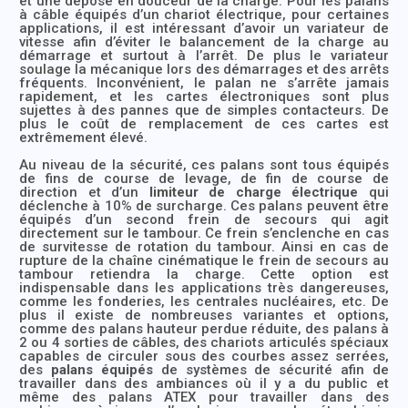
et une dépose en douceur de la charge. Pour les palans
à câble équipés d’un chariot électrique, pour certaines
applications, il est intéressant d’avoir un variateur de
vitesse afin d’éviter le balancement de la charge au
démarrage et surtout à l’arrêt. De plus le variateur
soulage la mécanique lors des démarrages et des arrêts
fréquents. Inconvénient, le palan ne s’arrête jamais
rapidement, et les cartes électroniques sont plus
sujettes à des pannes que de simples contacteurs. De
plus le coût de remplacement de ces cartes est
extrêmement élevé.
Au niveau de la sécurité, ces palans sont tous équipés
de fins de course de levage, de fin de course de
direction et d’un
limiteur de charge électrique
qui
déclenche à 10% de surcharge. Ces palans peuvent être
équipés d’un second frein de secours qui agit
directement sur le tambour. Ce frein s’enclenche en cas
de survitesse de rotation du tambour. Ainsi en cas de
rupture de la chaîne cinématique le frein de secours au
tambour retiendra la charge. Cette option est
indispensable dans les applications très dangereuses,
comme les fonderies, les centrales nucléaires, etc. De
plus il existe de nombreuses variantes et options,
comme des palans hauteur perdue réduite, des palans à
2 ou 4 sorties de câbles, des chariots articulés spéciaux
capables de circuler sous des courbes assez serrées,
des
palans équipés
de systèmes de sécurité afin de
travailler dans des ambiances où il y a du public et
même des palans ATEX pour travailler dans des