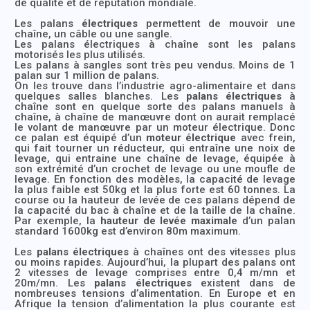
de qualité et de réputation mondiale.
Les palans
électriques
permettent de mouvoir une
chaîne, un câble ou une sangle.
Les palans électriques à chaîne sont les palans
motorisés les plus utilisés.
Les palans à sangles sont très peu vendus. Moins de 1
palan sur 1 million de palans.
On les trouve dans l’industrie agro-alimentaire et dans
quelques salles blanches. Les
palans électriques
à
chaîne sont en quelque sorte des palans manuels à
chaîne, à chaîne de manœuvre dont on aurait remplacé
le volant de manœuvre par un moteur électrique. Donc
ce palan est équipé d’un
moteur électrique
avec frein,
qui fait tourner un réducteur, qui entraîne une noix de
levage, qui entraine une chaîne de levage, équipée à
son extrémité d’un crochet de levage ou une moufle de
levage. En fonction des modèles, la capacité de levage
la plus faible est 50kg et la plus forte est 60 tonnes. La
course ou la hauteur de levée de ces palans dépend de
la capacité du bac à chaîne et de la taille de la chaîne.
Par exemple, la
hauteur de levée maximale
d’un palan
standard 1600kg est d’environ 80m maximum.
Les
palans électriques
à chaînes ont des vitesses plus
ou moins rapides. Aujourd’hui, la plupart des palans ont
2 vitesses de levage comprises entre 0,4 m/mn et
20m/mn. Les
palans électriques
existent dans de
nombreuses tensions d’alimentation. En Europe et en
Afrique la tension d’alimentation la plus courante est