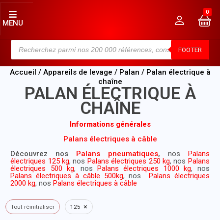
0
MENU
FOOTER
Accueil
/
Appareils de levage
/
Palan
/ Palan électrique à
chaîne
PALAN ÉLECTRIQUE À
CHAÎNE
Informations générales
Palans électriques à câble
Découvrez nos
Palans pneumatiques
,
nos
Palans
électriques 125 kg
, nos
Palans électriques 250 kg
, nos
Palans
électriques 500 kg
, nos
Palans électriques 1000 kg
, nos
Palans électriques à câble 500kg
, nos
Palans électriques
2000 kg
, nos
Palans électriques à câble
×
Tout réinitialiser
125