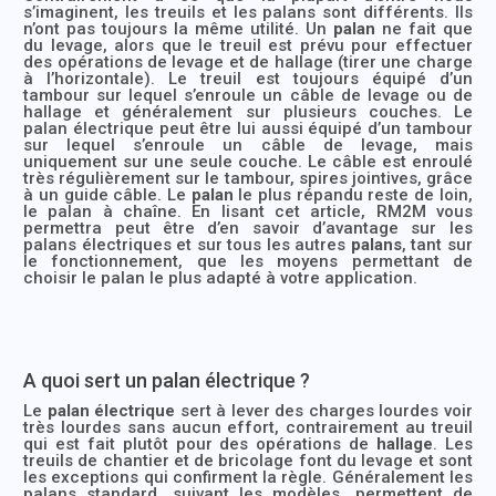
s’imaginent, les treuils et les palans sont différents. Ils
n’ont pas toujours la même utilité. Un
palan
ne fait que
du levage, alors que le treuil est prévu pour effectuer
des opérations de levage et de hallage (tirer une charge
à l’horizontale). Le treuil est toujours équipé d’un
tambour sur lequel s’enroule un câble de levage ou de
hallage et généralement sur plusieurs couches. Le
palan électrique peut être lui aussi équipé d’un tambour
sur lequel s’enroule un câble de levage, mais
uniquement sur une seule couche. Le câble est enroulé
très régulièrement sur le tambour, spires jointives, grâce
à un guide câble. Le
palan
le plus répandu reste de loin,
le palan à chaîne. En lisant cet article, RM2M vous
permettra peut être d’en savoir d’avantage sur les
palans électriques et sur tous les autres
palans
, tant sur
le fonctionnement, que les moyens permettant de
choisir le palan le plus adapté à votre application.
A quoi sert un palan électrique ?
Le
palan électrique
sert à lever des charges lourdes voir
très lourdes sans aucun effort, contrairement au treuil
qui est fait plutôt pour des opérations de
hallage
. Les
treuils de chantier et de bricolage font du levage et sont
les exceptions qui confirment la règle. Généralement les
palans standard, suivant les modèles, permettent de