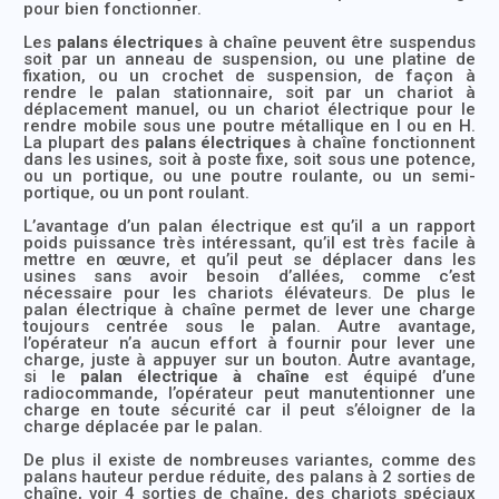
pour bien fonctionner.
Les
palans électriques
à chaîne peuvent être suspendus
soit par un anneau de suspension, ou une platine de
fixation, ou un crochet de suspension, de façon à
rendre le palan stationnaire, soit par un chariot à
déplacement manuel, ou un chariot électrique pour le
rendre mobile sous une poutre métallique en I ou en H.
La plupart des
palans électriques
à chaîne fonctionnent
dans les usines, soit à poste fixe, soit sous une potence,
ou un portique, ou une poutre roulante, ou un semi-
portique, ou un pont roulant.
L’avantage d’un palan électrique est qu’il a un rapport
poids puissance très intéressant, qu’il est très facile à
mettre en œuvre, et qu’il peut se déplacer dans les
usines sans avoir besoin d’allées, comme c’est
nécessaire pour les chariots élévateurs. De plus le
palan électrique à chaîne permet de lever une charge
toujours centrée sous le palan. Autre avantage,
l’opérateur n’a aucun effort à fournir pour lever une
charge, juste à appuyer sur un bouton. Autre avantage,
si le
palan électrique à chaîne
est équipé d’une
radiocommande, l’opérateur peut manutentionner une
charge en toute sécurité car il peut s’éloigner de la
charge déplacée par le palan.
De plus il existe de nombreuses variantes, comme des
palans hauteur perdue réduite, des palans à 2 sorties de
chaîne, voir 4 sorties de chaîne, des chariots spéciaux