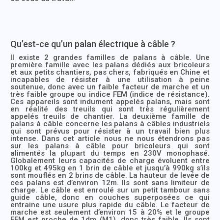
Qu’est-ce qu’un palan électrique à câble ?
Il existe 2 grandes familles de palans à câble. Une
première famille avec les palans dédiés aux bricoleurs
et aux petits chantiers, pas chers, fabriqués en Chine et
incapables de résister à une utilisation à peine
soutenue, donc avec un faible facteur de marche et un
très faible groupe ou indice FEM (indice de résistance).
Ces appareils sont indument appelés palans, mais sont
en réalité des treuils qui sont très régulièrement
appelés treuils de chantier. La deuxième famille de
palans à câble concerne les palans à câbles industriels
qui sont prévus pour résister à un travail bien plus
intense. Dans cet article nous ne nous étendrons pas
sur les palans à câble pour bricoleurs qui sont
alimentés la plupart du temps en 230V monophasé.
Globalement leurs capacités de charge évoluent entre
100kg et 495kg en 1 brin de câble et jusqu’à 990kg s’ils
sont mouflés en 2 brins de câble. La hauteur de levée de
ces palans est d’environ 12m. Ils sont sans limiteur de
charge. Le câble est enroulé sur un petit tambour sans
guide câble, donc en couches superposées ce qui
entraine une usure plus rapide du câble. Le facteur de
marche est seulement d’environ 15 à 20% et le groupe
FEM est proche de 1dm (M1), donc très faible. Ils sont