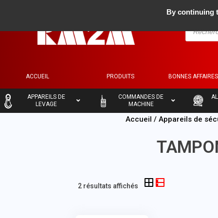
By continuing t
ACCUEIL
PRODUITS
BONNES AFFAIRE
–
–
–
APPAREILS DE
COMMANDES DE
AL
LEVAGE
MACHINE
Accueil
/
Appareils de séc
TAMPO
2 résultats affichés