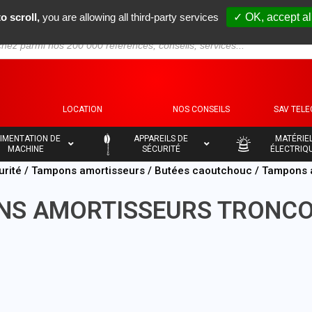
o scroll,
you are allowing all third-party services
✓ OK, accept al
S
LOCATION
NOS CONSEILS
SAV TEL
–
–
IMENTATION DE
APPAREILS DE
MATÉRIE
MACHINE
SÉCURITÉ
ÉLECTRIQ
urité
/
Tampons amortisseurs
/
Butées caoutchouc
/ Tampons 
NS AMORTISSEURS TRONCO