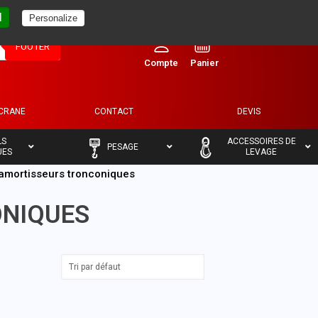
l
Personalize
0
FOOTER
ECRANE
CONTACT
DEVIS
–
–
LS
ACCESSOIRES DE
PESAGE
UES
LEVAGE
amortisseurs tronconiques
NIQUES