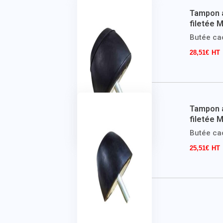
Tampon a
filetée 
Butée cao
28,51
€
Tampon a
filetée 
Butée cao
25,51
€