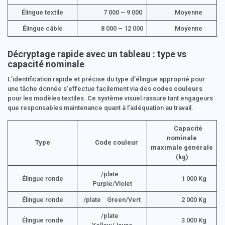
Élingue textile
7 000 – 9 000
Moyenne
Élingue câble
8 000 – 12 000
Moyenne
Décryptage rapide avec un tableau : type vs
capacité nominale
L’identification rapide et précise du type d’élingue approprié pour
une tâche donnée s’effectue facilement via des
codes couleurs
pour les modèles textiles. Ce système visuel rassure tant engageurs
que responsables maintenance quant à l’adéquation au travail.
Capacité
nominale
Type
Code couleur
maximale générale
(kg)
/plate
Élingue ronde
1 000 Kg
Purple/Violet
Élingue ronde
/plate Green/Vert
2 000 Kg
/plate
Élingue ronde
3 000 Kg