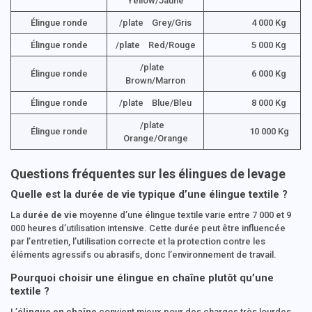
Yellow/Jaune
Élingue ronde
/plate Grey/Gris
4 000 Kg
Élingue ronde
/plate Red/Rouge
5 000 Kg
/plate
Élingue ronde
6 000 Kg
Brown/Marron
Élingue ronde
/plate Blue/Bleu
8 000 Kg
/plate
Élingue ronde
10 000 Kg
Orange/Orange
Questions fréquentes sur les élingues de levage
Quelle est la durée de vie typique d’une élingue textile ?
La
durée de vie
moyenne d’une élingue textile varie entre 7 000 et 9
000 heures d’utilisation intensive. Cette durée peut être influencée
par l’entretien, l’utilisation correcte et la protection contre les
éléments agressifs ou abrasifs, donc l’environnement de travail.
Pourquoi choisir une élingue en chaîne plutôt qu’une
textile ?
L’
élingue en chaîne
convient mieux pour des charges très lourdes