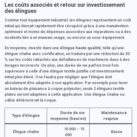
Les coûts associés et retour sur investissement
des élingues
Comme tout équipement industriel, les élingues représentent un coût
initial qui devrait rapidement être récupéré grâce à une manutention
optimisée et moins de dépenses associées aux réparations ou à des
incidents liés à un mauvais usage, ou encore un sous-équipement.
En moyenne, investir dans une
élingue haute qualité
, telle qu’une
élingue chaîne avec certification, se traduira par une réduction de 30
% sur les coûts rattachés aux défaillances de machinerie dues à des
levages incorrects. De plus, une durée de vie parfois trois fois
supérieure à celle d’une élingue textile justifie cet investissement
initial plus élevé. Il ne faudra pas négliger que l’élingue doit
absolument être adaptée à son application. Par exemple pour lever
un bateau de plaisance à coque polyester, seule 2 élingues textile
plates seront adaptées à cette application. Une élingue chaîne ou
câble détériorerait la coque.
Durée de vie
Maintenance
Type d’élingue
moyenne (heures)
requise
10 000 – 15
Élingue chaîne
Basse
000