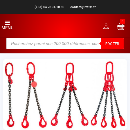
(+33) 04 78 34 18 80
contact@rm2m.fr
0
MENU
FOOTER