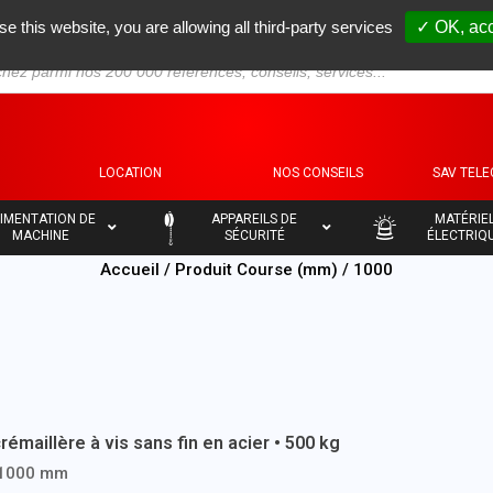
se this website, you are allowing all third-party services
✓ OK, acc
S
LOCATION
NOS CONSEILS
SAV TEL
–
–
IMENTATION DE
APPAREILS DE
MATÉRIE
MACHINE
SÉCURITÉ
ÉLECTRIQ
Accueil
/ Produit Course (mm) / 1000
crémaillère à vis sans fin en acier • 500 kg
 1000 mm