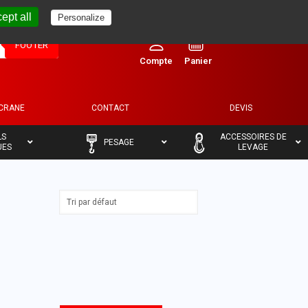
ept all
Personalize
0
FOOTER
ECRANE
CONTACT
DEVIS
–
–
LS
ACCESSOIRES DE
PESAGE
UES
LEVAGE