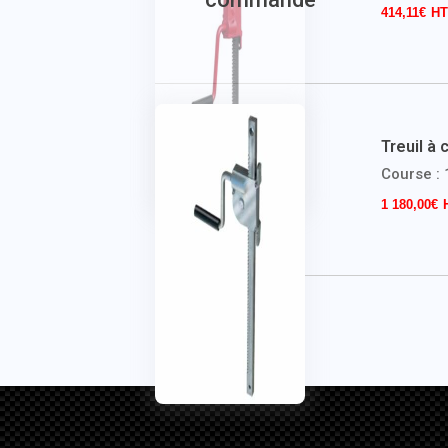
414,11
€
Treuil à 
Course :
1 180,00
€