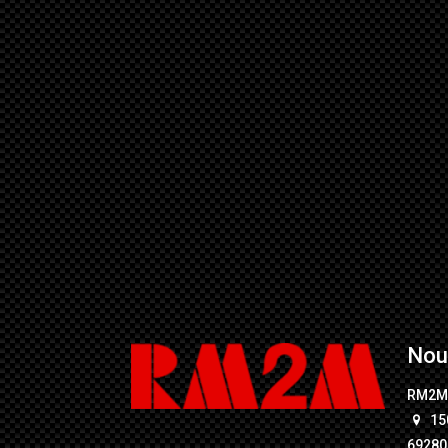
Nou
RM2
15
69280 