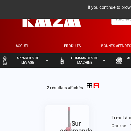
If you continue to brow
ACCUEIL
PRODUITS
BONNES AFFAIRE
–
–
–
APPAREILS DE
COMMANDES DE
AL
LEVAGE
MACHINE
2 résultats affichés
Treuil à 
Sur
Course :
commande