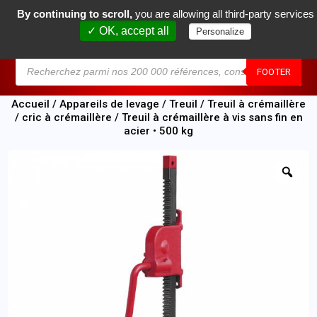
By continuing to scroll,
you are allowing all third-party services
0
✓ OK, accept all
Personalize
MENU
FOOTER
Accueil
/
Appareils de levage
/
Treuil
/
Treuil à crémaillère
/ cric à crémaillère
/ Treuil à crémaillère à vis sans fin en
acier • 500 kg