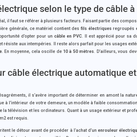
lectrique selon le type de câble à 
al, il faut se référer à plusieurs facteurs. Faisant partie des compo
ière générale, ce matériel contient des
fils électriques
regroupés et
pportunité d’opter pour un
câble en PVC
. Il est apprécié pour sa d
t résiste aux intempéries. Il reste alors parfait pour les usages e
e
. En moyenne, cela oscille de
10 à 50 mètres
. D’ailleurs, vous de
.
r câble électrique automatique e
ésagréments, il s’avère important de déterminer en amont la natur
ique à l’intérieur de votre demeure, un modèle à faible consommation
a télévision et les ordinateurs. Quant à un usage extérieur et prof
m2 est requis.
ritent le détour avant de procéder à l’achat d’un
enrouleur électriq