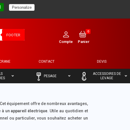
l
Personalize
0
FOOTER
ECRANE
CONTACT
DEVIS
–
–
LS
ACCESSOIRES DE
PESAGE
UES
LEVAGE
 Cet équipement offre de nombreux avantages,
e à un
appareil électrique
. Utile au quotidien et
onnel ou particulier, vous souhaitez acheter un