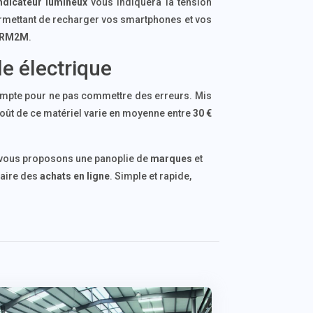
ndicateur lumineux
vous indiquera la tension
ermettant de recharger vos smartphones et vos
RM2M
.
le électrique
compte pour ne pas commettre des erreurs. Mis
e coût de ce matériel varie en moyenne entre
30 €
 vous proposons une panoplie de
marques
et
faire des
achats en ligne
. Simple et rapide,