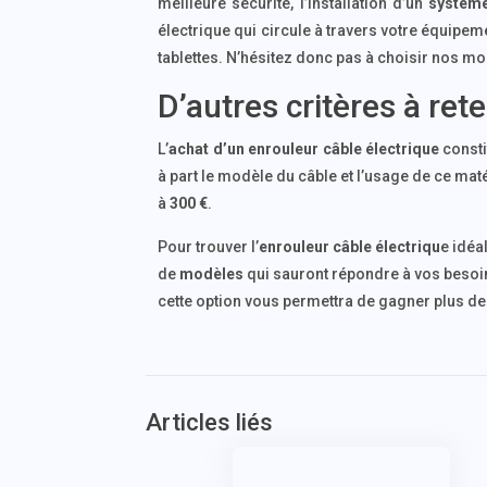
meilleure sécurité, l’installation d’un
système
électrique qui circule à travers votre équipe
tablettes. N’hésitez donc pas à choisir nos mo
D’autres critères à ret
L’
achat d’un enrouleur câble électrique
consti
à part le modèle du câble et l’usage de ce maté
à
300 €
.
Pour trouver l’
enrouleur câble électriqu
e idéa
de
modèles
qui sauront répondre à vos besoins
cette option vous permettra de gagner plus de
Articles liés