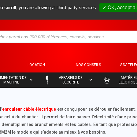
o scroll,
you are allowing all third-party services
✓ OK, accept al
(+33) 04 78 34 18 80
contact@rm2m.fr
S
LOCATION
NOS CONSEILS
SAV TEL
–
–
IMENTATION DE
APPAREILS DE
MATÉRIE
MACHINE
SÉCURITÉ
ÉLECTRIQ
l’
enrouleur câble électrique
est conçu pour se dérouler facilement.
elui du chantier. Il permet de faire passer l’électricité d’une pris
ur démultiplier les branchements et les câbles. En tant que professi
M2M le modèle qui s’adapte au mieux à vos besoins.