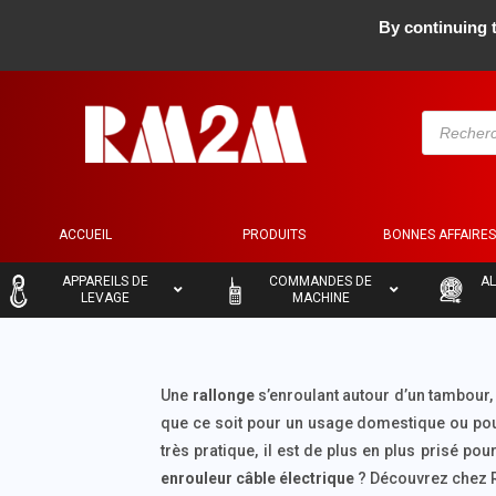
By continuing t
ACCUEIL
PRODUITS
BONNES AFFAIRE
–
–
–
APPAREILS DE
COMMANDES DE
AL
LEVAGE
MACHINE
Une
rallonge
s’enroulant autour d’un tambour, 
que ce soit pour un usage domestique ou pour c
très pratique, il est de plus en plus prisé po
enrouleur câble électrique
? Découvrez chez R