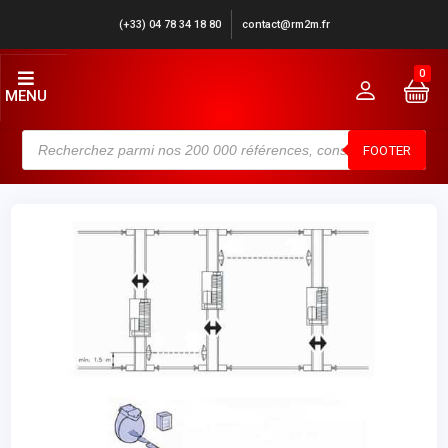
(+33) 04 78 34 18 80
contact@rm2m.fr
0
MENU
FOOTER