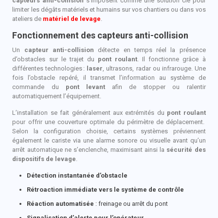
capteurs anti-collision
s’imposent comme une solution clé pour
limiter les dégâts matériels et humains sur vos chantiers ou dans vos
ateliers de
matériel de levage
.
Fonctionnement des capteurs anti-collision
Un
capteur anti-collision
détecte en temps réel la présence
d’obstacles sur le trajet du
pont roulant
. Il fonctionne grâce à
différentes technologies
:
laser
, ultrasons, radar ou infrarouge. Une
fois l’obstacle repéré, il transmet l’information au système de
commande du
pont levant
afin de stopper ou ralentir
automatiquement l’équipement.
L’installation se fait généralement aux extrémités du
pont roulant
pour offrir une couverture optimale du périmètre de déplacement.
Selon la configuration choisie, certains systèmes préviennent
également le cariste via une alarme sonore ou visuelle avant qu’un
arrêt automatique ne s’enclenche, maximisant ainsi la
sécurité des
dispositifs de levage
.
Détection instantanée d’obstacle
Rétroaction immédiate vers le système de contrôle
Réaction automatisée
: freinage ou arrêt du pont
Signalisation d’alerte pour l’opérateur