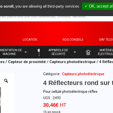
o scroll,
you are allowing all third-party services
✓ OK, accept al
S
LOCATION
NOS CONSEILS
SAV TEL
–
–
IMENTATION DE
APPAREILS DE
MATÉRIE
MACHINE
SÉCURITÉ
ÉLECTRIQ
ues
/
Capteur de proximité
/
Capteurs photoélectrique
/ 4 Réfle
Catégorie :
Capteurs photoélectrique
4 Réflecteurs rond sur
Pour cellule photoélectrique réflex
UGS :
2493
30,46
€
15 en stock