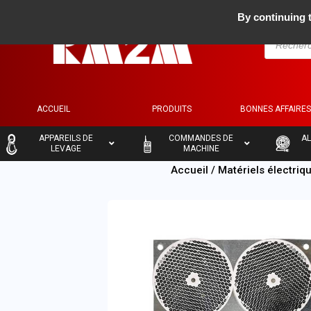
By continuing t
ACCUEIL
PRODUITS
BONNES AFFAIRE
–
–
–
APPAREILS DE
COMMANDES DE
AL
LEVAGE
MACHINE
Accueil
/
Matériels électriq