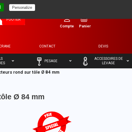
l
Personalize
0
FOOTER
ECRANE
CONTACT
DEVIS
–
–
LS
ACCESSOIRES DE
PESAGE
UES
LEVAGE
cteurs rond sur tôle Ø 84 mm
 tôle Ø 84 mm