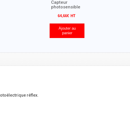
Capteur
photosensible
64,66
€
Ajouter au
panier
otoélectrique réflex.