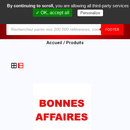
By continuing to scroll,
you are allowing all third-party services
0
✓ OK, accept all
Personalize
MENU
FOOTER
Accueil
/ Produits