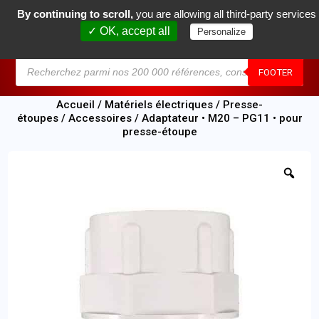
By continuing to scroll,
you are allowing all third-party services
0
✓ OK, accept all
Personalize
MENU
FOOTER
Accueil
/
Matériels électriques
/
Presse-
étoupes
/
Accessoires
/ Adaptateur • M20 – PG11 • pour
presse-étoupe