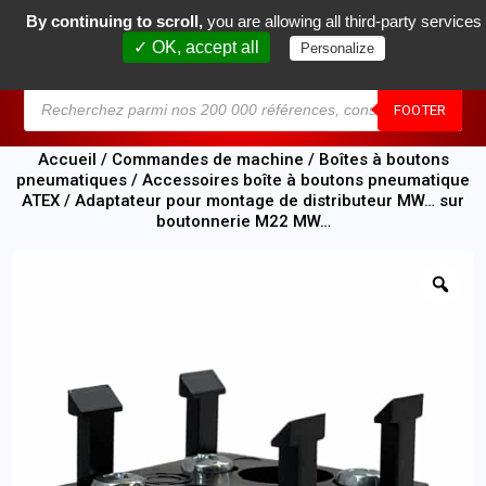
By continuing to scroll,
you are allowing all third-party services
0
✓ OK, accept all
Personalize
MENU
FOOTER
Accueil
/
Commandes de machine
/
Boîtes à boutons
pneumatiques
/
Accessoires boîte à boutons pneumatique
ATEX
/ Adaptateur pour montage de distributeur MW… sur
boutonnerie M22 MW…