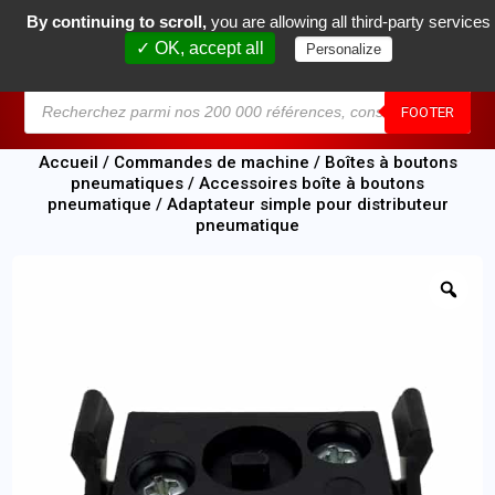
By continuing to scroll,
you are allowing all third-party services
0
✓ OK, accept all
Personalize
MENU
FOOTER
Accueil
/
Commandes de machine
/
Boîtes à boutons
pneumatiques
/
Accessoires boîte à boutons
pneumatique
/ Adaptateur simple pour distributeur
pneumatique