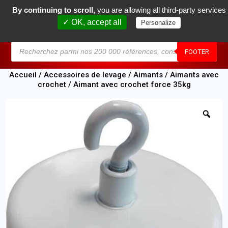
By continuing to scroll,
you are allowing all third-party services
0
✓ OK, accept all
Personalize
MENU
FOOTER
Accueil
/
Accessoires de levage
/
Aimants
/
Aimants avec
crochet
/ Aimant avec crochet force 35kg