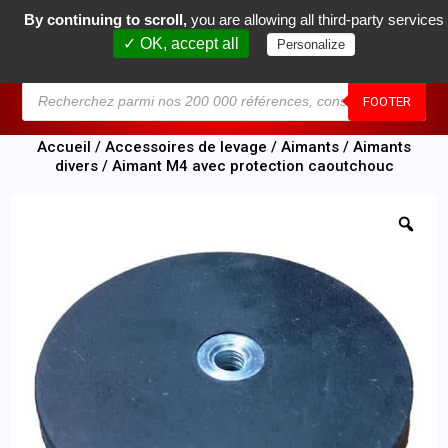
By continuing to scroll,
you are allowing all third-party services
0
✓ OK, accept all
Personalize
MENU
FOOTER
Accueil
/
Accessoires de levage
/
Aimants
/
Aimants
divers
/ Aimant M4 avec protection caoutchouc