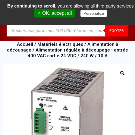
By continuing to scroll,
you are allowing all third-party services
0
✓ OK, accept all
Personalize
MENU
FOOTER
Accueil
/
Matériels électriques
/
Alimentation à
découpage
/ Alimentation régulée à découpage • entrée
400 VAC sortie 24 VDC / 240 W / 10 A