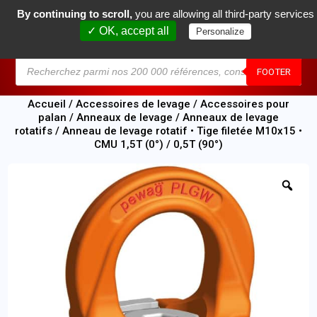
By continuing to scroll,
you are allowing all third-party services
0
✓ OK, accept all
Personalize
MENU
FOOTER
Accueil
/
Accessoires de levage
/
Accessoires pour
palan
/
Anneaux de levage
/
Anneaux de levage
rotatifs
/ Anneau de levage rotatif • Tige filetée M10x15 •
CMU 1,5T (0°) / 0,5T (90°)