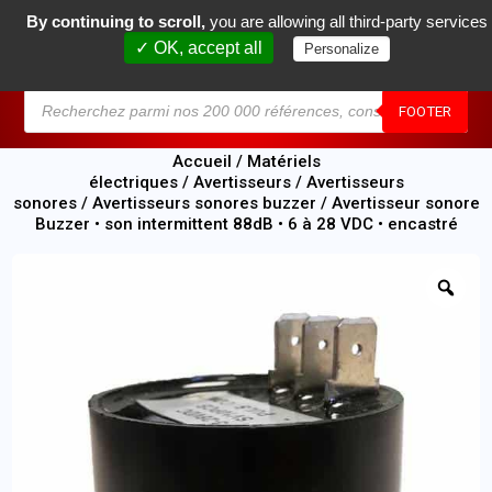
By continuing to scroll,
you are allowing all third-party services
0
✓ OK, accept all
Personalize
MENU
FOOTER
Accueil
/
Matériels
électriques
/
Avertisseurs
/
Avertisseurs
sonores
/
Avertisseurs sonores buzzer
/ Avertisseur sonore
Buzzer • son intermittent 88dB • 6 à 28 VDC • encastré