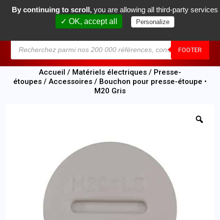
By continuing to scroll,
you are allowing all third-party services
0
✓ OK, accept all
Personalize
MENU
FOOTER
Accueil
/
Matériels électriques
/
Presse-
étoupes
/
Accessoires
/ Bouchon pour presse-étoupe •
M20 Gris