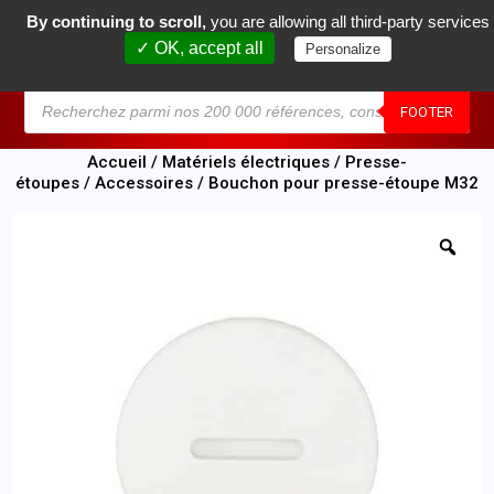
By continuing to scroll,
you are allowing all third-party services
0
✓ OK, accept all
Personalize
MENU
FOOTER
Accueil
/
Matériels électriques
/
Presse-
étoupes
/
Accessoires
/ Bouchon pour presse-étoupe M32