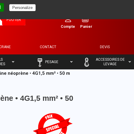
l
Personalize
0
FOOTER
ECRANE
CONTACT
DEVIS
–
–
LS
ACCESSOIRES DE
PESAGE
UES
LEVAGE
ine néoprène • 4G1,5 mm² • 50 m
ène • 4G1,5 mm² • 50