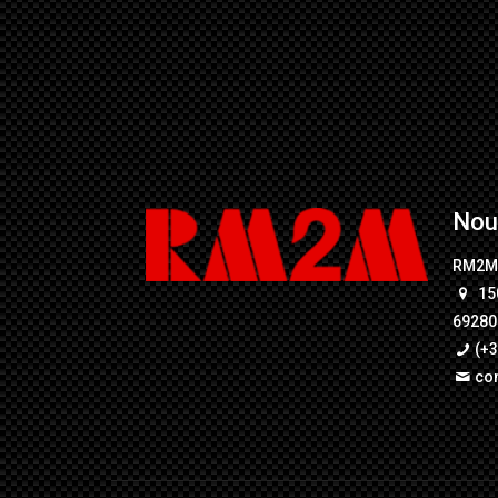
Nou
RM2
15
69280 
(+3
co