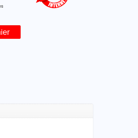
es
ier