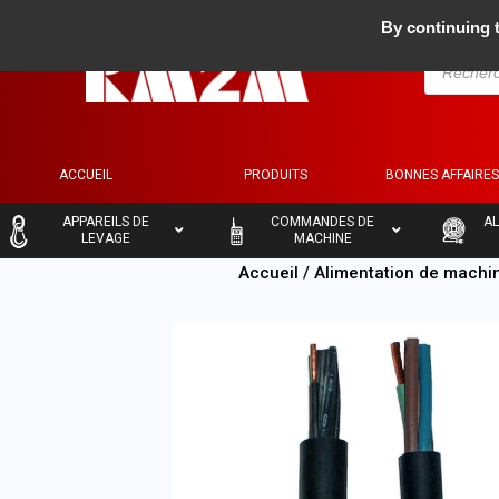
By continuing t
ACCUEIL
PRODUITS
BONNES AFFAIRE
–
–
–
APPAREILS DE
COMMANDES DE
AL
LEVAGE
MACHINE
Accueil
/
Alimentation de machi