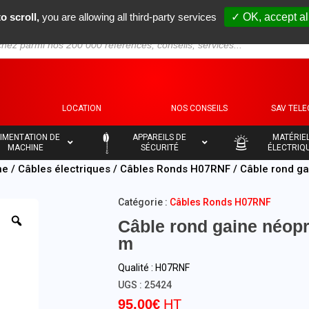
o scroll,
you are allowing all third-party services
✓ OK, accept al
S
LOCATION
NOS CONSEILS
SAV TEL
–
–
IMENTATION DE
APPAREILS DE
MATÉRIE
MACHINE
SÉCURITÉ
ÉLECTRIQ
ne
/
Câbles électriques
/
Câbles Ronds H07RNF
/ Câble rond ga
Catégorie :
Câbles Ronds H07RNF
Câble rond gaine néopr
m
Qualité : H07RNF
UGS :
25424
95,00
€