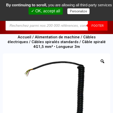
By continuing to scroll,
you are allowing all third-party services
0
✓ OK, accept all
Personalize
MENU
FOOTER
Accueil
/
Alimentation de machine
/
Câbles
électriques
/
Câbles spiralés standards
/ Câble spiralé
4G1,5 mm² • Longueur 3m