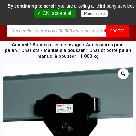
By continuing to scroll,
you are allowing all third-party services
0
✓ OK, accept all
Personalize
MENU
FOOTER
Accueil
/
Accessoires de levage
/
Accessoires pour
palan
/
Chariots
/
Manuels à pousser
/ Chariot porte palan
manuel à pousser • 1 000 kg