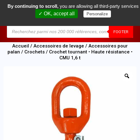
By continuing to scroll,
you are allowing all third-party services
0
✓ OK, accept all
Personalize
MENU
FOOTER
Accueil
/
Accessoires de levage
/
Accessoires pour
palan
/
Crochets
/ Crochet tournant • Haute résistance •
CMU 1,6 t