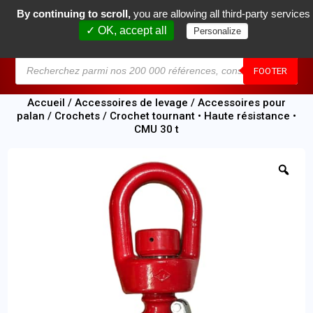
By continuing to scroll,
you are allowing all third-party services
0
✓ OK, accept all
Personalize
MENU
FOOTER
Accueil
/
Accessoires de levage
/
Accessoires pour
palan
/
Crochets
/ Crochet tournant • Haute résistance •
CMU 30 t