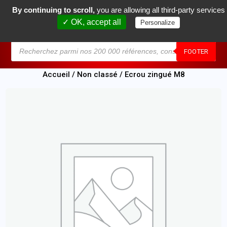
By continuing to scroll,
you are allowing all third-party services
0
✓ OK, accept all
Personalize
MENU
FOOTER
Accueil
/
Non classé
/ Ecrou zingué M8