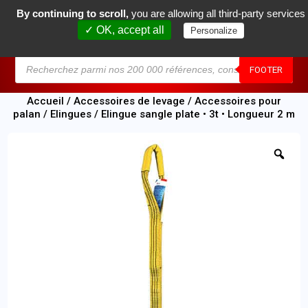
By continuing to scroll,
you are allowing all third-party services
0
✓ OK, accept all
Personalize
MENU
FOOTER
Accueil
/
Accessoires de levage
/
Accessoires pour
palan
/
Elingues
/ Elingue sangle plate • 3t • Longueur 2 m