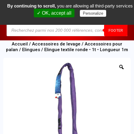
By continuing to scroll,
you are allowing all third-party services
0
✓ OK, accept all
Personalize
MENU
FOOTER
Accueil
/
Accessoires de levage
/
Accessoires pour
palan
/
Elingues
/ Elingue textile ronde • 1t • Longueur 1m