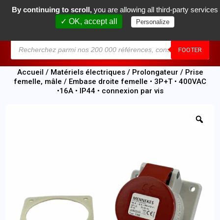
By continuing to scroll,
you are allowing all third-party services
0
✓ OK, accept all
Personalize
MENU
FOOTER
Accueil
/
Matériels électriques
/
Prolongateur / Prise
femelle, mâle
/ Embase droite femelle • 3P+T • 400VAC
•16A • IP44 • connexion par vis