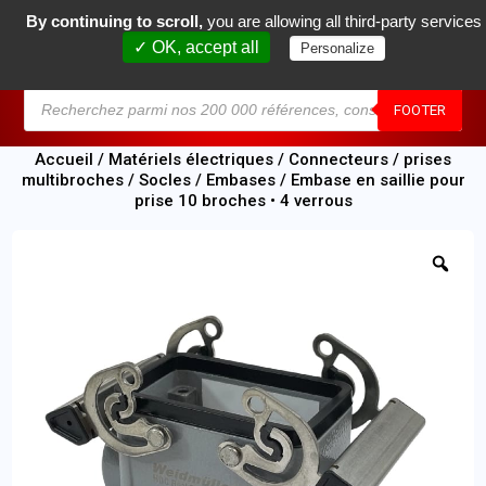
By continuing to scroll,
you are allowing all third-party services
0
✓ OK, accept all
Personalize
MENU
FOOTER
Accueil
/
Matériels électriques
/
Connecteurs / prises
multibroches
/
Socles / Embases
/ Embase en saillie pour
prise 10 broches • 4 verrous