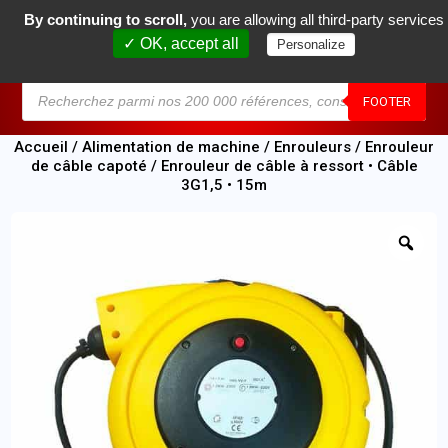
By continuing to scroll,
you are allowing all third-party services
0
✓ OK, accept all
Personalize
MENU
FOOTER
Accueil
/
Alimentation de machine
/
Enrouleurs
/
Enrouleur
de câble capoté
/ Enrouleur de câble à ressort • Câble
3G1,5 • 15m