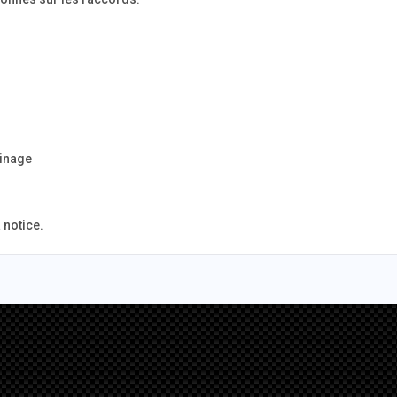
binage
 notice.