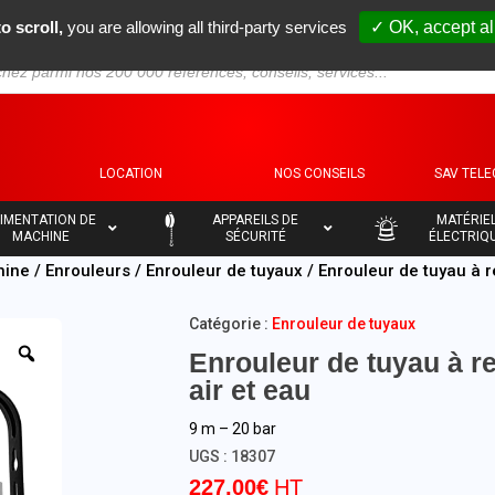
o scroll,
you are allowing all third-party services
✓ OK, accept al
S
LOCATION
NOS CONSEILS
SAV TEL
–
–
IMENTATION DE
APPAREILS DE
MATÉRIE
MACHINE
SÉCURITÉ
ÉLECTRIQ
hine
/
Enrouleurs
/
Enrouleur de tuyaux
/ Enrouleur de tuyau à r
Catégorie :
Enrouleur de tuyaux
Enrouleur de tuyau à r
air et eau
9 m – 20 bar
UGS :
18307
227,00
€