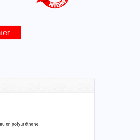
ier
yau en polyuréthane.