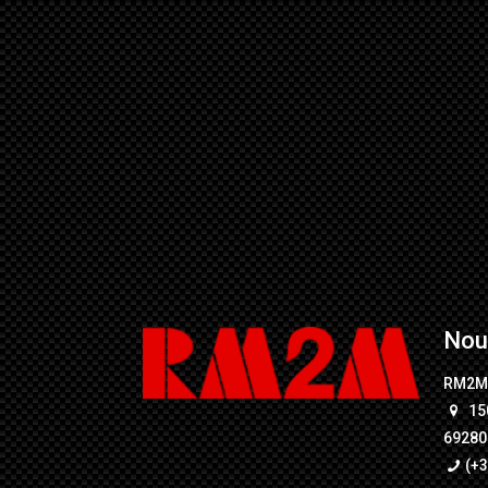
Nou
RM2
15
69280 
(+3