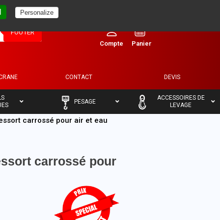
l
Personalize
0
FOOTER
ECRANE
CONTACT
DEVIS
–
–
LS
ACCESSOIRES DE
PESAGE
UES
LEVAGE
essort carrossé pour air et eau
essort carrossé pour