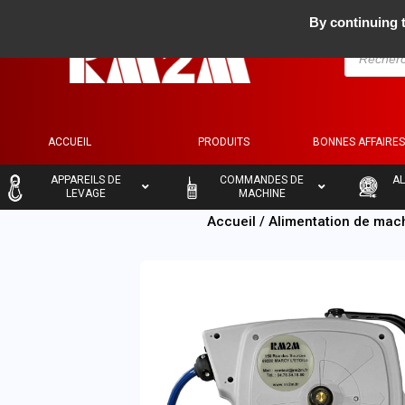
By continuing t
ACCUEIL
PRODUITS
BONNES AFFAIRE
–
–
–
APPAREILS DE
COMMANDES DE
AL
LEVAGE
MACHINE
Accueil
/
Alimentation de mac