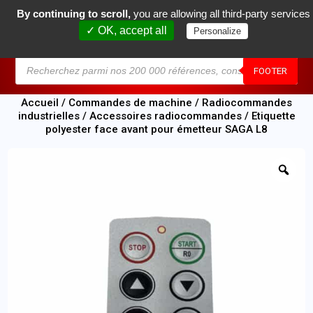
By continuing to scroll,
you are allowing all third-party services
0
✓ OK, accept all
Personalize
MENU
FOOTER
Accueil
/
Commandes de machine
/
Radiocommandes
industrielles
/
Accessoires radiocommandes
/ Etiquette
polyester face avant pour émetteur SAGA L8