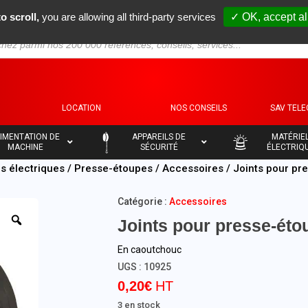
o scroll,
you are allowing all third-party services
✓ OK, accept al
S
LOCATION
NOS CONSEILS
SAV TEL
–
–
IMENTATION DE
APPAREILS DE
MATÉRIE
MACHINE
SÉCURITÉ
ÉLECTRIQ
ls électriques
/
Presse-étoupes
/
Accessoires
/ Joints pour pr
Catégorie :
Accessoires
Joints pour presse-éto
En caoutchouc
UGS :
10925
0,20
€
3 en stock