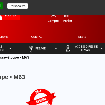
l
Personalize
0
FOOTER
ECRANE
CONTACT
DEVIS
–
–
LS
ACCESSOIRES DE
PESAGE
UES
LEVAGE
esse-étoupe • M63
upe • M63