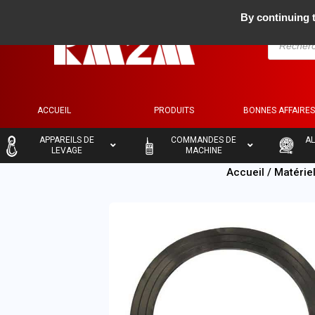
By continuing t
ACCUEIL
PRODUITS
BONNES AFFAIRE
–
–
–
APPAREILS DE
COMMANDES DE
AL
LEVAGE
MACHINE
Accueil
/
Matérie